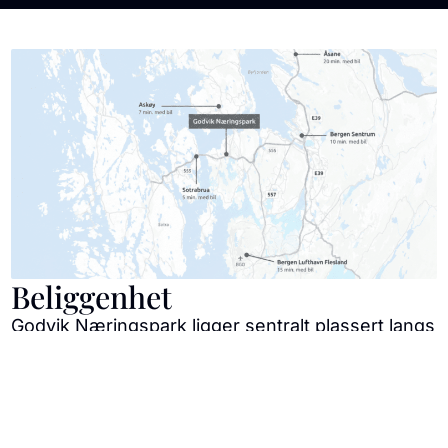
Beliggenhet
Godvik Næringspark ligger sentralt plassert langs
hovedinnfartsåren mot Bergen fra vest og har
svært kort vei til både Bergen, Øygarden og
Askøy. Med Knappentunnelsen og det nye
Sotrasambandet styrkes kommunikasjonen
ytterligere – både mot Bergen, Kokstad / Sandsli,